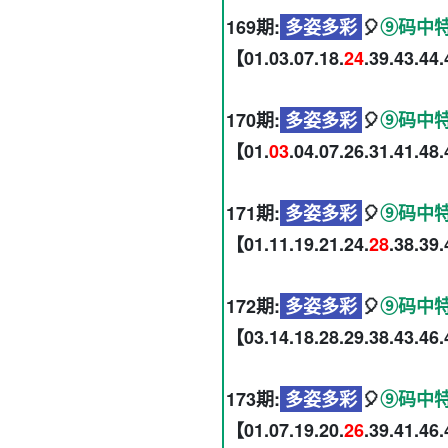
169期:
多姿多彩
🎈
⑨码中
【01.03.07.18.
24
.39.43.44
170期:
多姿多彩
🎈
⑨码中
【01.
03
.04.07.26.31.41.48
171期:
多姿多彩
🎈
⑨码中
【01.11.19.21.24.
28
.38.39
172期:
多姿多彩
🎈
⑨码中
【03.14.18.28.29.38.43.46
173期:
多姿多彩
🎈
⑨码中
【01.07.19.20.
26
.39.41.46