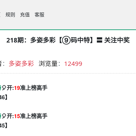
页
钱树
规则
充值
客服
218期：多姿多彩【⑨码中特】〓 关注中奖
者
：
多姿多彩
浏览量
：
12499
特
🎈开:
19
准上榜高手
.46】
特
🎈开:
15
准上榜高手
.45】