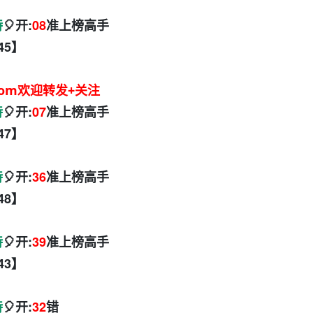
特
🎈开:
08
准上榜高手
.45】
com欢迎转发+关注
特
🎈开:
07
准上榜高手
.47】
特
🎈开:
36
准上榜高手
.48】
特
🎈开:
39
准上榜高手
.43】
特
🎈开:
32
错