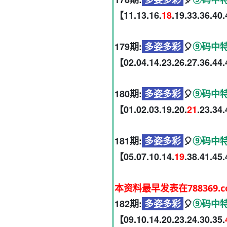
【11.13.16.
18
.19.33.36.40
179期:
多姿多彩
🎈
⑨码中
【02.04.14.23.26.27.36.44
180期:
多姿多彩
🎈
⑨码中
【01.02.03.19.20.
21
.23.34
181期:
多姿多彩
🎈
⑨码中
【05.07.10.14.
19
.38.41.45
本资料最早发表在788369.
182期:
多姿多彩
🎈
⑨码中
【09.10.14.20.23.24.30.35.