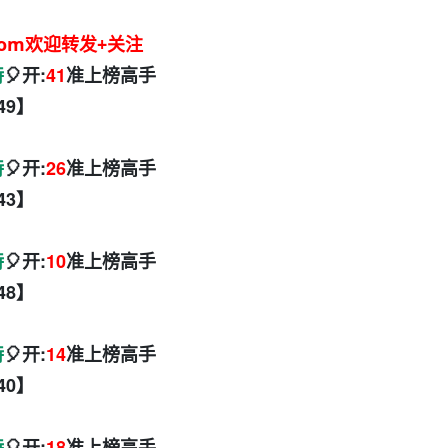
com欢迎转发+关注
特
🎈开:
41
准上榜高手
.49】
特
🎈开:
26
准上榜高手
.43】
特
🎈开:
10
准上榜高手
.48】
特
🎈开:
14
准上榜高手
.40】
特
🎈开:
18
准上榜高手