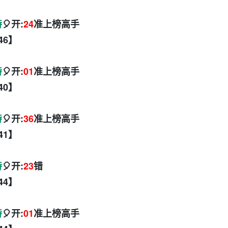
特
🎈开:
24
准上榜高手
.46】
特
🎈开:
01
准上榜高手
.40】
特
🎈开:
36
准上榜高手
.41】
特
🎈开:
23
错
.44】
特
🎈开:
01
准上榜高手