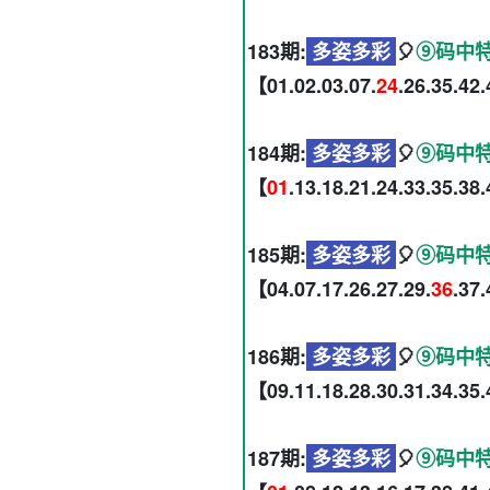
183期:
多姿多彩
🎈
⑨码中
【01.02.03.07.
24
.26.35.42
184期:
多姿多彩
🎈
⑨码中
【
01
.13.18.21.24.33.35.38
185期:
多姿多彩
🎈
⑨码中
【04.07.17.26.27.29.
36
.37
186期:
多姿多彩
🎈
⑨码中
【09.11.18.28.30.31.34.35
187期:
多姿多彩
🎈
⑨码中