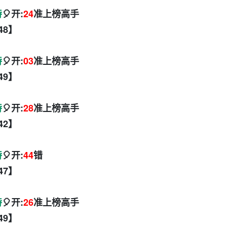
特
🎈开:
24
准上榜高手
.48】
特
🎈开:
03
准上榜高手
.49】
特
🎈开:
28
准上榜高手
.42】
特
🎈开:
44
错
.47】
特
🎈开:
26
准上榜高手
.49】