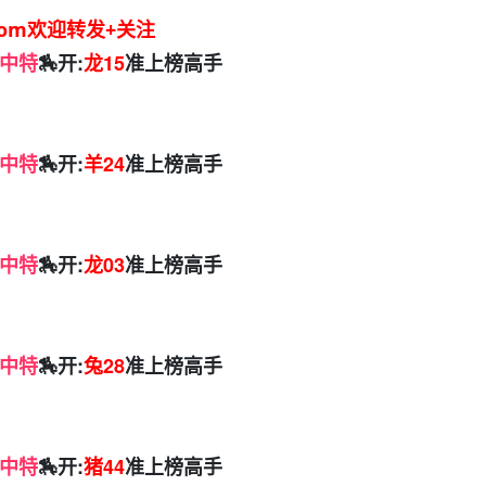
com欢迎转发+关注
中特
🏇开:
龙15
准上榜高手
中特
🏇开:
羊24
准上榜高手
中特
🏇开:
龙03
准上榜高手
中特
🏇开:
兔28
准上榜高手
中特
🏇开:
猪44
准上榜高手