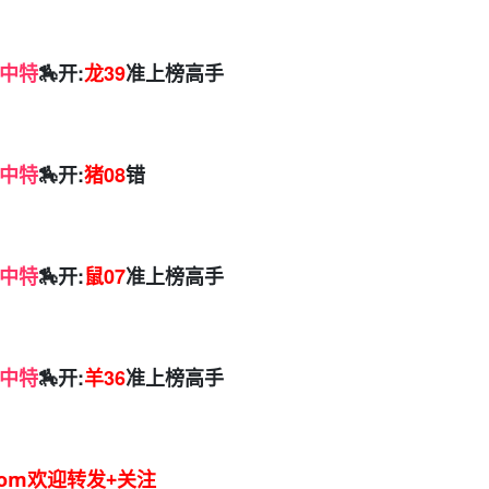
中特
🏇开:
龙39
准上榜高手
中特
🏇开:
猪08
错
中特
🏇开:
鼠07
准上榜高手
中特
🏇开:
羊36
准上榜高手
com欢迎转发+关注