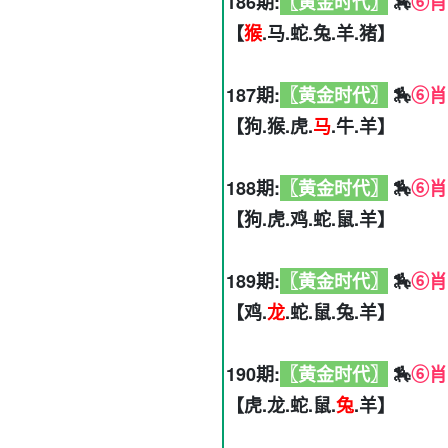
186期:
〖黄金时代〗
🏇
⑥肖
【
猴
.马.蛇.兔.羊.猪】
187期:
〖黄金时代〗
🏇
⑥肖
【狗.猴.虎.
马
.牛.羊】
188期:
〖黄金时代〗
🏇
⑥肖
【狗.虎.鸡.蛇.鼠.羊】
189期:
〖黄金时代〗
🏇
⑥肖
【鸡.
龙
.蛇.鼠.兔.羊】
190期:
〖黄金时代〗
🏇
⑥肖
【虎.龙.蛇.鼠.
兔
.羊】