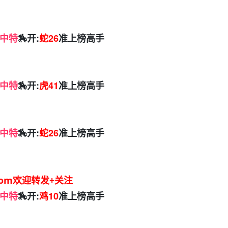
中特
🏇开:
蛇26
准上榜高手
中特
🏇开:
虎41
准上榜高手
中特
🏇开:
蛇26
准上榜高手
com欢迎转发+关注
中特
🏇开:
鸡10
准上榜高手