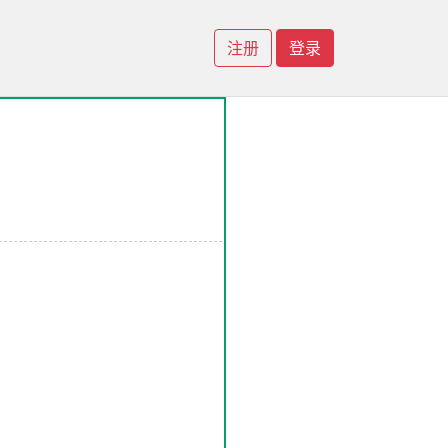
注册
登录