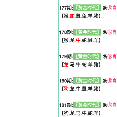
177期:
〖黄金时代〗
🏇
⑥肖
【猴.
蛇
.鼠.兔.羊.猪】
178期:
〖黄金时代〗
🏇
⑥肖
【猴.龙.
牛
.蛇.鼠.羊】
179期:
〖黄金时代〗
🏇
⑥肖
【
龙
.马.牛.蛇.羊.猪】
180期:
〖黄金时代〗
🏇
⑥肖
【
狗
.龙.牛.鼠.羊.猪】
181期:
〖黄金时代〗
🏇
⑥肖
【狗.龙.马.牛.蛇.羊】