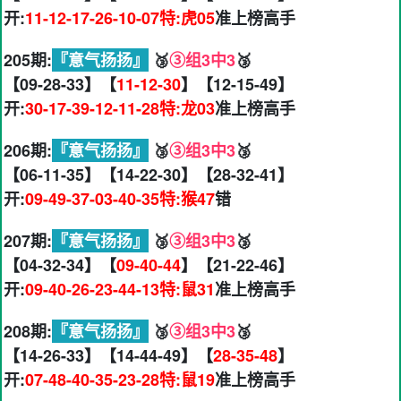
开:
11-12-17-26-10-07特:虎05
准上榜高手
205期:
『意气扬扬』
🥉
③组3中3
🥉
【09-28-33】【
11-12-30
】【12-15-49】
开:
30-17-39-12-11-28特:龙03
准上榜高手
206期:
『意气扬扬』
🥉
③组3中3
🥉
【06-11-35】【14-22-30】【28-32-41】
开:
09-49-37-03-40-35特:猴47
错
207期:
『意气扬扬』
🥉
③组3中3
🥉
【04-32-34】【
09-40-44
】【21-22-46】
开:
09-40-26-23-44-13特:鼠31
准上榜高手
208期:
『意气扬扬』
🥉
③组3中3
🥉
【14-26-33】【14-44-49】【
28-35-48
】
开:
07-48-40-35-23-28特:鼠19
准上榜高手