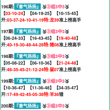
196期:
『意气扬扬』
🥉
③组3中3
🥉
【
03-10-24
】【04-19-25】【10-15-45】
开:
03-37-24-10-41-19特:龙39
准上榜高手
197期:
『意气扬扬』
🥉
③组3中3
🥉
【06-24-33】【16-43-45】【
19-40-48
】
开:
40-19-30-48-44-28特:猪08
准上榜高手
198期:
『意气扬扬』
🥉
③组3中3
🥉
【05-08-22】【06-10-36】【
21-24-48
】
开:
48-35-45-21-12-24特:鼠07
准上榜高手
199期:
『意气扬扬』
🥉
③组3中3
🥉
【10-36-47】【11-36-48】【34-35-47】
开:
17-49-42-45-05-38特:羊36
错
200期:
『意气扬扬』
🥉
③组3中3
🥉