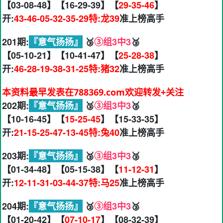
【03-08-48】【16-29-39】【
29-35-46
】
开:
43-46-05-32-35-29特:龙39
准上榜高手
201期:
『意气扬扬』
🥉
③组3中3
🥉
【05-10-21】【10-41-47】【
25-28-38
】
开:
46-28-19-38-31-25特:猪32
准上榜高手
本资料最早发表在788369.com欢迎转发+关注
202期:
『意气扬扬』
🥉
③组3中3
🥉
【10-16-45】【
15-25-45
】【15-33-35】
开:
21-15-25-47-13-45特:兔40
准上榜高手
203期:
『意气扬扬』
🥉
③组3中3
🥉
【01-34-48】【05-15-38】【
11-12-31
】
开:
12-11-31-03-44-37特:马25
准上榜高手
204期:
『意气扬扬』
🥉
③组3中3
🥉
【01-20-42】【
07-10-17
】【08-32-39】