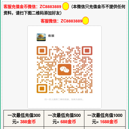
客服充值金币微信：ZC8883889
（本微信只充值金币不提供任何
资料，请扫下图二维码添加好友）
客服微信：ZC8883889
一次最低充值300
一次最低充值500
一次最低充值1000
元=
388金币
元=
688金币
元=
1688金币