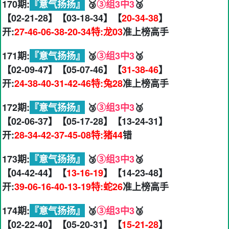
170期:
『意气扬扬』
🥉
③组3中3
🥉
【02-21-28】【03-18-34】【
20-34-38
】
开:
27-46-06-38-20-34特:龙03
准上榜高手
171期:
『意气扬扬』
🥉
③组3中3
🥉
【02-09-47】【05-07-46】【
31-38-46
】
开:
24-38-40-31-42-46特:兔28
准上榜高手
172期:
『意气扬扬』
🥉
③组3中3
🥉
【02-06-37】【05-17-28】【13-24-31】
开:
28-34-42-37-45-08特:猪44
错
173期:
『意气扬扬』
🥉
③组3中3
🥉
【04-42-44】【
13-16-19
】【14-23-48】
开:
39-06-16-40-13-19特:蛇26
准上榜高手
174期:
『意气扬扬』
🥉
③组3中3
🥉
【02-22-40】【05-20-31】【
15-21-28
】