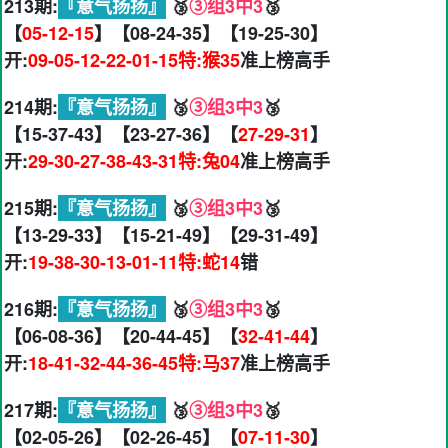
213期:
『意气扬扬』
🥉
③组3中3
🥉
【
05-12-15
】【08-24-35】【19-25-30】
开:
09-05-12-22-01-15特:猴35
准上榜高手
214期:
『意气扬扬』
🥉
③组3中3
🥉
【15-37-43】【23-27-36】【
27-29-31
】
开:
29-30-27-38-43-31特:兔04
准上榜高手
215期:
『意气扬扬』
🥉
③组3中3
🥉
【13-29-33】【15-21-49】【29-31-49】
开:
19-38-30-13-01-11特:蛇14
错
216期:
『意气扬扬』
🥉
③组3中3
🥉
【06-08-36】【20-44-45】【
32-41-44
】
开:
18-41-32-44-36-45特:马37
准上榜高手
217期:
『意气扬扬』
🥉
③组3中3
🥉
【02-05-26】【02-26-45】【
07-11-30
】